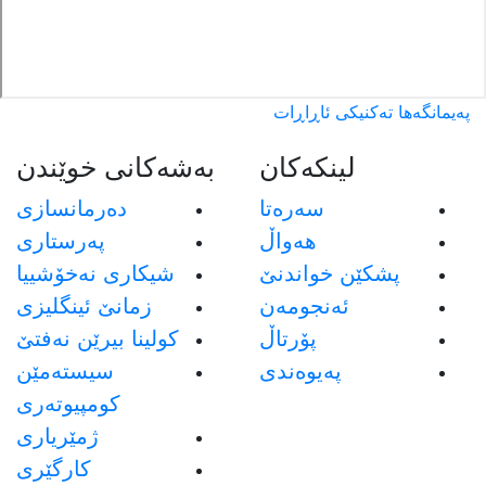
پەیمانگەها تەکنیکی ئاڕاڕات
لینکەکان
بەشەکانی خوێندن
سەرەتا
دەرمانسازی
هەواڵ
پەرستاری
پشکێن خواندنێ
شیکاری نەخۆشییا
ئەنجومەن
زمانێ ئینگلیزی
پۆرتاڵ
كولينا بيرێن نه‌فتێ
پەیوەندی
سيسته‌مێن
كومپيوته‌رى
ژمێريارى
كارگێرى