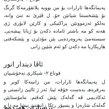
پەیمانگەها ئارارات بۆ من بوویە پلاتفۆرمەکا گرنگ
بۆ پێشخستنا شیانێن خۆ. ل ڤێرێ نە تنێ وانە،
بەلکو ئەزموونێن پراکتیکی و کارێن لابۆری ژی
هەنە کو مە باشتر ئامادە دکەن بۆ ژیانا پیشەیی.
سیستەمێ پەروەردەیی یێن مۆدێرن و پێشکەفتی
هاریکاریا مە دکەن کو ئەم شێین زانی
ئاڤا ديندار انور
قوناغ ٢- شیکارى نەخۆشییان
ل پەیمانگەها ئارارات، من زانینەکا کویر و
بەرفرەهـ بدەست خۆڤە ئینا. ئەز ژ ئالیێ زانستی و
ئەکادیمی ڤە گەلەک پێش کەڤتم. مامۆستایێن
گەلەک شارەزا و پسپۆر رێکا زانستێ نیشا مە دا و
پرسیارێن هەردەم