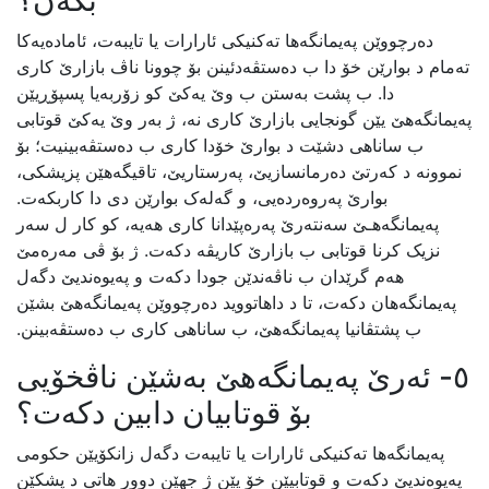
بکەن؟
دەرچووێن پەیمانگەها تەکنیکی ئارارات یا تایبەت، ئامادەیەکا
تەمام د بوارێن خۆ دا ب دەستڤەدئینن بۆ چوونا ناڤ بازارێ کاری
دا. ب پشت بەستن ب وێ یەکێ کو زۆربەیا پسپۆڕیێن
پەیمانگەهێ یێن گونجایی بازارێ کاری نە، ژ بەر وێ یەکێ قوتابی
ب ساناهی دشێت د بوارێ خۆدا کاری ب دەستڤەبینیت؛ بۆ
نموونە د کەرتێ دەرمانسازیێ، پەرستاریێ، تاقیگەهێن پزیشکی،
بوارێ پەروەردەیی، و گەلەک بوارێن دی دا کاربکەت.
پەیمانگەهـێ سەنتەرێ پەرەپێدانا کاری هەیە، کو کار ل سەر
نزیک کرنا قوتابی ب بازارێ کاریڤە دکەت. ژ بۆ ڤی مەرەمێ
هەم گرێدان ب ناڤەندێن جودا دکەت و پەیوەندیێ دگەل
پەیمانگەهان دکەت، تا د داهاتووید دەرچووێن پەیمانگەهێ بشێن
ب پشتڤانیا پەیمانگەهێ، ب ساناهی کاری ب دەستڤەبینن.
٥- ئەرێ پەیمانگەهێ بەشێن ناڤخۆیی
بۆ قوتابیان دابین دکەت؟
پەیمانگەها تەکنیکی ئارارات یا تایبەت دگەل زانکۆیێن حکومی
پەیوەندیێ دکەت و قوتابیێن خۆ یێن ژ جهێن دوور هاتی د پشکێن