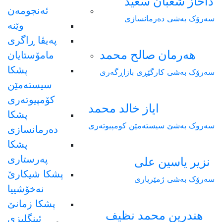
داخاز شعبان سعيد
ئەنجومەن
سەرۆک بەشی دەرمانسازی
وێنە
پەیڤا ڕاگری
هەرمان صالح محمد
مامۆستایان
پشکا
سەرۆک بەشی کارگێڕی بازاڕگەری
سیستەمێن
کۆمپیوتەری
ایاز خالد محمد
پشکا
سەروک بەشێ سیستەمێن کومپیوتەری
دەرمانسازی
پشکا
پەرستاری
نزیر یاسین علی
پشکا شیکارێ
سەرۆک بەشی ژمێریاری
نەخۆشییا
پشکا زمانێ
هندرین محمد نظيف
ئینگلیزی