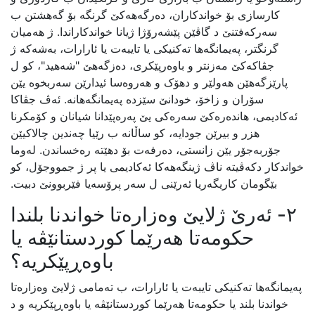
کارسازی بۆ خواندکاران، دەرگەهەکێ گرنگە بۆ گەهشتن ب
سەرکەفتنێ د گاڤێن پێشەرۆژا ژیانا خواندکاراندا. ژ هەمیان
گرنگتر، پەیمانگەها تەکنیکی یا تایبەت یا ئارارات، بەشەکە ژ
جڤاکەکێ مەزنتر و باوەرپێکری، دەزگەهێ "شەهید"، کو ل
پارێزگەهێن هەولێر و دهۆک و هەروەسا ئیدارێن سەربخوە یێن
سۆران و زاخۆ، خودانێ سێزدە پەیمانگەهانە. ئەڤ جڤاکا
ئەکادیمی، هاندەرەکێ سەرەکی یێ پەرەپێدانا شیانان و کۆمکرنا
هزر و بیرێن جودایە، کو ساڵانە ب رێیا چەندین چالاکیێن
جۆربەجۆر یێن زانستی، دەرفەت بۆ دهێتە رەخساندن. لەوما
خواندکار دکەڤیتە ناڤ ژینگەهەکا ئەکادیمی یا پر ژ جمووجۆل، کو
بێگومان کاریگەریا ئەرێنی ل سەر پرۆسەیا فێربوونێ دبیت.
٢- ئەرێ ژلایێ وەزارەتا خواندنا بلندا
حکومەتا هەرێما کوردستانێڤە یا
باوەڕپێکریە؟
پەیمانگەها تەکنیکی تایبەت یا ئارارات، ب تەمامی ژلایێ وەزارەتا
خواندنا بلند یا حکومەتا هەرێما کوردستانێڤە یا باوەڕپێکریە و د