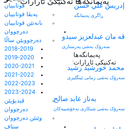
په‌يمانگه‌ها ته‌كنيكى ئارارات
إدريس علي حسن
قوتابییان
پەیڤا قوتابییان
ڕاگری پەیمانگە
بابەتێن قوتابییان
دەرچووان
ڤه مان عبدلعزيز سيدو
دەرچوویێن ساڵا
سەرۆک بەشی پەرستاری
2018-2019
پەیمانگەها
2019-2020
.
تەکنیکی ئاڕارات
2020-2021
محمد خورشيد رشيد
2021-2022
سەرۆک بەشی زمانی ئینگلیزی
2022-2023
2023-2024
بەناز عابد صالح
ڤیدیۆیێن
سەرۆک بەشی شیکاری نەخۆشییەکان
دەرچووان
وێنێن دەرچووان
ستاف