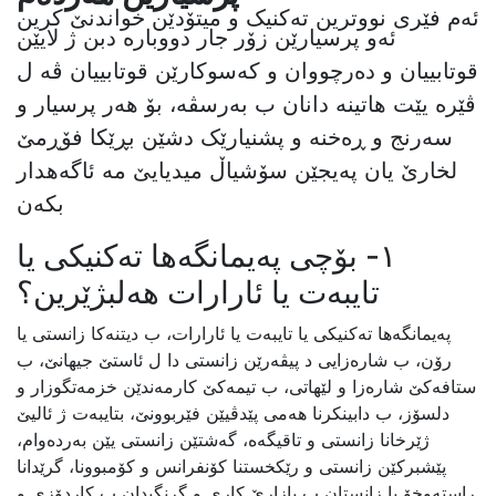
ئەم فێری نووترین تەکنیک و میتۆدێن خواندنێ کرین
ئەو پرسیارێن زۆر جار دووبارە دبن ژ لایێن
قوتابییان و دەرچووان و کەسوکارێن قوتابییان ڤە ل
ڤێرە یێت هاتینە دانان ب بەرسڤە، بۆ هەر پرسیار و
سەرنج و ڕەخنە و پشنیارێک دشێن بڕێکا فۆڕمێ
لخارێ یان پەیجێن سۆشیاڵ میدیایێ مە ئاگەهدار
بکەن
١- بۆچی پەیمانگەها تەکنیکی یا
تایبەت یا ئارارات هەلبژێرین؟
پەیمانگەها تەکنیکی یا تایبەت یا ئارارات، ب دیتنەکا زانستی یا
رۆن، ب شارەزایی د پیڤەرێن زانستی دا ل ئاستێ جیهانێ، ب
ستافەکێ شارەزا و لێهاتی، ب تیمەکێ کارمەندێن خزمەتگوزار و
دلسۆز، ب دابینکرنا هەمی پێدڤیێن فێربوونێ، بتایبەت ژ ئالیێ
ژێرخانا زانستی و تاقیگەه، گەشتێن زانستی یێن بەردەوام،
پێشبرکێن زانستی و رێکخستنا کۆنفرانس و کۆمبوونا، گرێدانا
راستەوخۆ یا زانستان ب بازارێ کاری و گرنگیدان ب کاردۆزی و