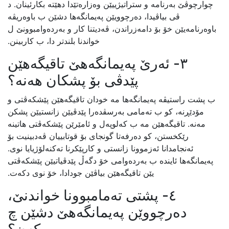
چوارچوڤێ بەرنامە و ستراتیژییێن وەزارەتێدا دهێتە بکارئینان. د
ڤی بیاڤیدا، دەرچوویێن پەیمانگەها دشێن ب باوەریڤە
باوەرنامەیێن خۆ بۆ دامەزراندن، ڤەدیتنا کار و بەردەوامبوونێ ل
خواندنا بلندتر دا، ب کاربینن.
٣- ئەرێ پەیمانگەهێ تاقیگەهێن
پێدڤی بۆ پشکان هەنە؟
ب پشت راستیڤە پەیمانگەها مە خودان تاقیگەهێن پێشکەڤتی و
مۆدێڕنە، کو ب تەمامی بەرسڤدەرا پێدڤیێن زانستیێن پشکن
مەنە. تاقیگەهێن مە ب کەلوپەل و ئامێرێن پێشکەڤتی هاتینە
رێکخستن، کو دەرفەتا گونجای بۆ قوتابییان ڤەدبینیت بۆ
ئەنجامدانا ئەزموونا زانستی و کارپێکرنا تەکنەلۆژیایا نوی.
پەیمانگەها ئایندە ب بەردەوامى خۆ دگەڵ پێدڤیاتیێن پێشکەڤتی
یێن تاقیگەهێن بیاڤێن جودادا، خۆ نوی دکەت.
٤- پشتی تەمامبوونا خواندنێ،
دەرچووێن پەیمانگەهێ دشێن چ