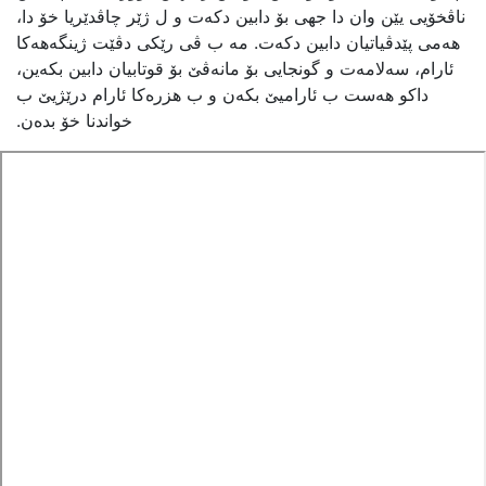
ناڤخۆیی یێن وان دا جهی بۆ دابین دکەت و ل ژێر چاڤدێریا خۆ دا،
هەمی پێدڤیاتیان دابین دکەت. مە ب ڤی رێکی دڤێت ژینگەهەکا
ئارام، سەلامەت و گونجایی بۆ مانەڤێ بۆ قوتابیان دابین بکەین،
داکو هەست ب ئارامیێ بکەن و ب هزرەکا ئارام درێژیێ ب
خواندنا خۆ بدەن.