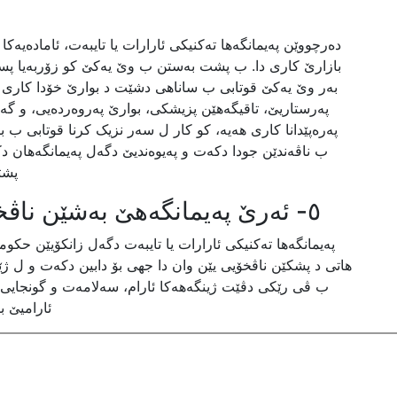
دەرچووێن پەیمانگەها تەکنیکی ئارارات یا تایبەت، ئامادەیەکا
بازارێ کاری دا. ب پشت بەستن ب وێ یەکێ کو زۆربەیا پسپۆ
بەر وێ یەکێ قوتابی ب ساناهی دشێت د بوارێ خۆدا کاری ب
پەرستاریێ، تاقیگەهێن پزیشکی، بوارێ پەروەردەیی، و گە
پەرەپێدانا کاری هەیە، کو کار ل سەر نزیک کرنا قوتابی ب
ب ناڤەندێن جودا دکەت و پەیوەندیێ دگەل پەیمانگەهان دک
پشت
٥- ئەرێ پەیمانگەهێ بەشێن ناڤخۆیی بۆ قوتابیان دابین دکەت؟
پەیمانگەها تەکنیکی ئارارات یا تایبەت دگەل زانکۆیێن حکو
هاتی د پشکێن ناڤخۆیی یێن وان دا جهی بۆ دابین دکەت و ل ژێر
ب ڤی رێکی دڤێت ژینگەهەکا ئارام، سەلامەت و گونجایی ب
ئارامیێ ب