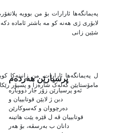
پەیمانگەها ئارارات بۆ من بوویە پلاتفۆ
لابۆری ژی هەنە کو مە باشتر ئامادە دکە
شێین زانی
ل پەیمانگەها ئارارات، من زانینەکا ک
پرسیارێن هەردەم
مامۆستایێن گەلەک شارەزا و پسپۆر رێکا 
ئەو پرسیارێن زۆر جار دووبارە
دبن ژ لایێن قوتابییان و
دەرچووان و کەسوکارێن
قوتابییان ڤە ل ڤێرە یێت هاتینە
دانان ب بەرسڤە، بۆ هەر