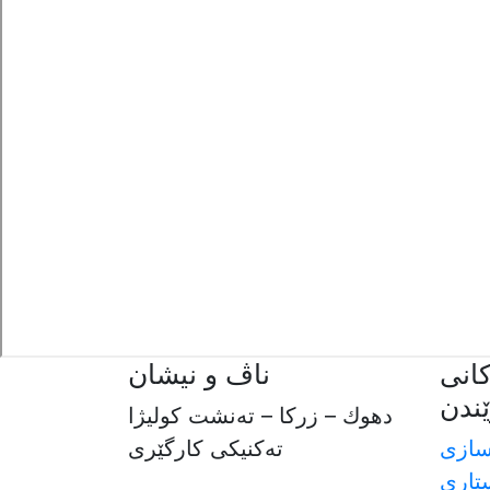
انی
ناڤ و نیشان
ندن
دهوك – زركا – ته‌نشت كوليژا
سازی
ته‌كنيكى كارگێرى
تاری