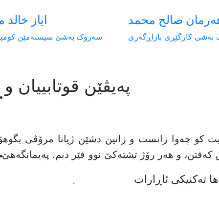
ەرمان صالح محمد
ایاز خالد 
بەشی کارگێڕی بازاڕگەری
سەروک بەشێ سیستەمێن کومپی
پەیڤێن قوتابییان و
دیت کو چەوا زانست و زانین دشێن ژیانا مرۆڤی بگوهۆ
 کەفتن، و هەر رۆژ تشتەکێ نوو فێر دبم. پەیمانگەهێ 
ها تەکنیکی ئاڕارات
.