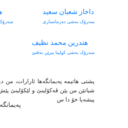
داخاز شعبان سعيد
ه
سەرۆک بەشی دەرمانسازی
سەرۆک 
هندرین محمد نظيف
سەرۆک بەشی کولینا بیرێن نەفتێ
پشتی هاتیمە پەیمانگەها ئارارات، من 
شیانێن من یێن ڤەکۆلینێ و لێکۆلینێ پێش
پیشەیا خۆ دا س
پەیمانگە