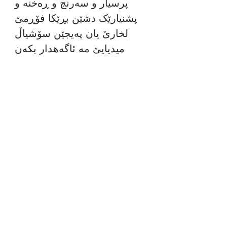
پرسیار و سەرنج و ڕەخنە و
پشنیارێک دشێن بڕێکا فۆڕمێ
لخارێ یان پەیجێن سۆشیاڵ
میدیایێ مە ئاگەهدار بکەن