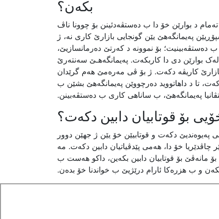
بکەن؟
 تەمام د بوارێن خۆ دا ب دەستڤەدئینن بۆ چوونا ناڤ
ڕیێن پەیمانگەهێ یێن گونجایی بازارێ کاری نە، ژ
 دەستڤەبینیت؛ بۆ نموونە د کەرتێ دەرمانسازیێ،
لەک بوارێن دی دا کاربکەت. پەیمانگەهـێ سەنتەرێ
 بازارێ کاریڤە دکەت. ژ بۆ ڤی مەرەمێ هەم گرێدان
ەت، تا د داهاتووید دەرچووێن پەیمانگەهێ بشێن ب
ڤانیا پەیمانگەهێ، ب ساناهی کاری ب دەستڤەبینن.
می پەیوەندیێ دکەت و قوتابیێن خۆ یێن ژ جهێن دوور
 چاڤدێریا خۆ دا، هەمی پێدڤیاتیان دابین دکەت. مە
ۆ مانەڤێ بۆ قوتابیان دابین بکەین، داکو هەست ب
کەن و ب هزرەکا ئارام درێژیێ ب خواندنا خۆ بدەن.