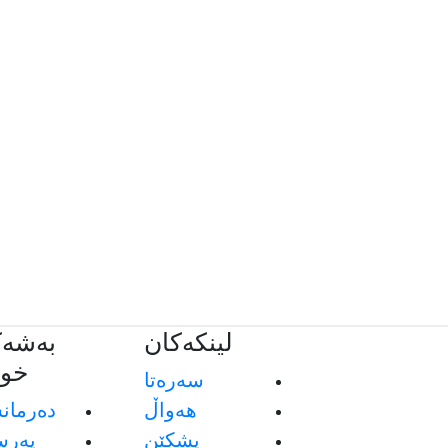
لینکەکان
بەشەک
خوێ
سەرەتا
هەواڵ
دەرمان
پشکێن
پەرس