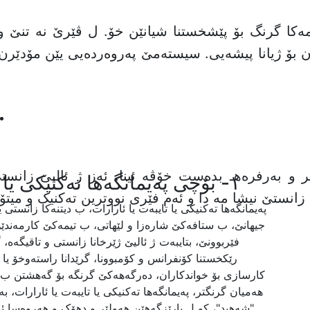
رمەکا گرنگ بۆ پێشخستنا شیانێن خۆ. ل ڤێرێ نە تنێ وا
ن بۆ ژیانا پیشەیی. سیستەمێ پەروەردەیی یێن مۆدێرن
ویر و بەرفرەهـ بدەست خۆڤە ئینا. ئەز ژ ئالیێ زان
١- بۆچی پەیمانگەها تەکنیکی یا تایبەت یا ئارارات هەلبژێرین؟
زانستێ نیشا مە دا و ئەم فێری نووترین تەکنیک و میتۆ
پەیمانگەها تەکنیکی یا تایبەت یا ئارارات، ب دیتنەکا زانست
جیهانێ، ب ستافەکێ شارەزا و لێهاتی، ب تیمەکێ کارمەندێن
فێربوونێ، بتایبەت ژ ئالیێ ژێرخانا زانستی و تاقیگەه
رێکخستنا کۆنفرانس و کۆمبوونا، گرێدانا راستەوخۆ ی
کارسازی بۆ خواندکاران، دەرگەهەکێ گرنگە بۆ گەهشتن ب سەر
هەمیان گرنگتر، پەیمانگەها تەکنیکی یا تایبەت یا ئارارات
"شەهید"، کو ل پارێزگەهێن هەولێر و دهۆک و هەروەسا ئ