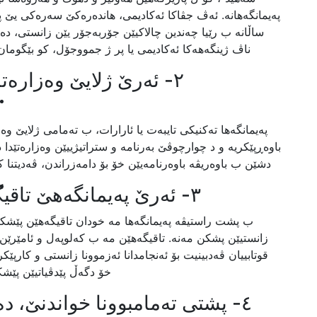
پەیمانگەهانە. ئەڤ جڤاکا ئەکادیمی، هاندەرەکێ سەرەکی یێ پەر
ساڵانە ب رێیا چەندین چالاکیێن جۆربەجۆر یێن زانستی، دە
ناڤ ژینگەهەکا ئەکادیمی یا پر ژ جمووجۆل، کو بێگومان
٢- ئەرێ ژلایێ وەزارەتا
پەیمانگەها تەکنیکی تایبەت یا ئارارات، ب تەمامی ژلایێ وەزار
باوەڕپێکریە و د چوارچوڤێ بەرنامە و ستراتیژییێن وەزارەتێدا ده
دشێن ب باوەریڤە باوەرنامەیێن خۆ بۆ دامەزراندن، ڤەدیتنا کا
٣- ئەرێ پەیمانگەهێ تاقیگەهێن پێدڤی بۆ پشکان هەنە؟
ب پشت راستیڤە پەیمانگەها مە خودان تاقیگەهێن پێشکە
زانستیێن پشکن مەنە. تاقیگەهێن مە ب کەلوپەل و ئامێرێن 
قوتابییان ڤەدبینیت بۆ ئەنجامدانا ئەزموونا زانستی و کارپێکر
خۆ دگەڵ پێدڤیاتیێن پێشک
٤- پشتی تەمامبوونا خواندنێ، 