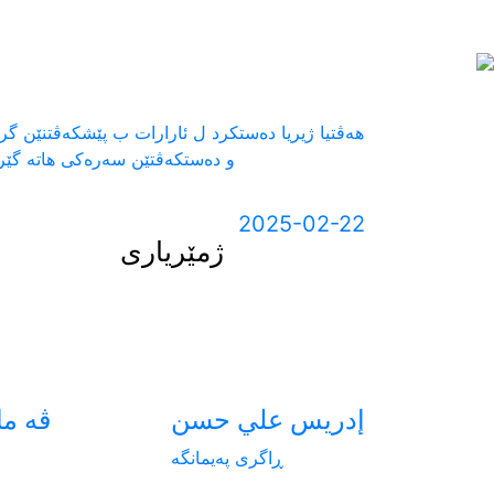
Next
هەڤتیا ژیریا دەستکرد ل ئارارات ب پێشکەڤتنێن گر
و دەستکەڤتێن سەرەکی هاتە گێر
2025-02-22
ژمێریاری
إدريس علي حسن
ڤه ما
ڕاگری پەیمانگە