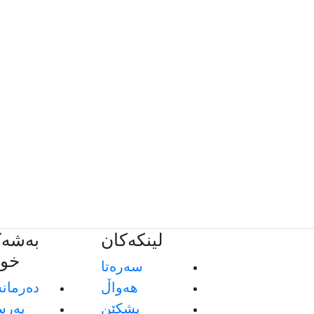
لینکەکان
بەشەک
خوێ
سەرەتا
هەواڵ
دەرمان
پشکێن
پەرس