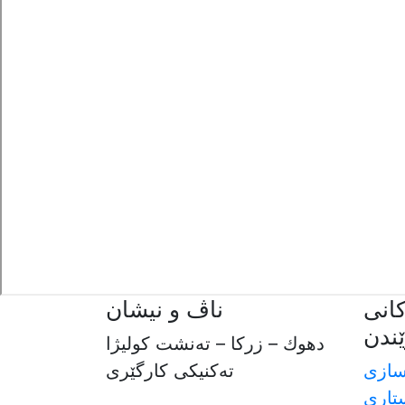
انی
ناڤ و نیشان
ندن
دهوك – زركا – ته‌نشت كوليژا
سازی
ته‌كنيكى كارگێرى
تاری