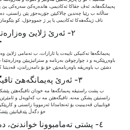
پەیمانگەهانە. ئەڤ جڤاکا ئەکادیمی، هاندەرەکێ سەرەکی یێ پەر
ساڵانە ب رێیا چەندین چالاکیێن جۆربەجۆر یێن زانستی، دە
ناڤ ژینگەهەکا ئەکادیمی یا پر ژ جمووجۆل، کو بێگومان
٢- ئەرێ ژلایێ وەزارەتا
پەیمانگەها تەکنیکی تایبەت یا ئارارات، ب تەمامی ژلایێ وەزار
باوەڕپێکریە و د چوارچوڤێ بەرنامە و ستراتیژییێن وەزارەتێدا ده
دشێن ب باوەریڤە باوەرنامەیێن خۆ بۆ دامەزراندن، ڤەدیتنا کا
٣- ئەرێ پەیمانگەهێ تاقیگەهێن پێدڤی بۆ پشکان هەنە؟
ب پشت راستیڤە پەیمانگەها مە خودان تاقیگەهێن پێشکە
زانستیێن پشکن مەنە. تاقیگەهێن مە ب کەلوپەل و ئامێرێن 
قوتابییان ڤەدبینیت بۆ ئەنجامدانا ئەزموونا زانستی و کارپێکر
خۆ دگەڵ پێدڤیاتیێن پێشک
٤- پشتی تەمامبوونا خواندنێ، 