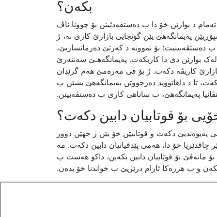
بکەن؟
 تەمام د بوارێن خۆ دا ب دەستڤەدئینن بۆ چوونا ناڤ
ڕیێن پەیمانگەهێ یێن گونجایی بازارێ کاری نە، ژ
 دەستڤەبینیت؛ بۆ نموونە د کەرتێ دەرمانسازیێ،
لەک بوارێن دی دا کاربکەت. پەیمانگەهـێ سەنتەرێ
 بازارێ کاریڤە دکەت. ژ بۆ ڤی مەرەمێ هەم گرێدان
ەت، تا د داهاتووید دەرچووێن پەیمانگەهێ بشێن ب
ڤانیا پەیمانگەهێ، ب ساناهی کاری ب دەستڤەبینن.
می پەیوەندیێ دکەت و قوتابیێن خۆ یێن ژ جهێن دوور
 چاڤدێریا خۆ دا، هەمی پێدڤیاتیان دابین دکەت. مە
ۆ مانەڤێ بۆ قوتابیان دابین بکەین، داکو هەست ب
کەن و ب هزرەکا ئارام درێژیێ ب خواندنا خۆ بدەن.