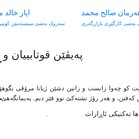
ەرمان صالح محمد
ایاز خالد 
بەشی کارگێڕی بازاڕگەری
سەروک بەشێ سیستەمێن کومپی
پەیڤێن قوتابییان و
دیت کو چەوا زانست و زانین دشێن ژیانا مرۆڤی بگوهۆ
 کەفتن، و هەر رۆژ تشتەکێ نوو فێر دبم. پەیمانگەهێ 
ها تەکنیکی ئاڕارات
.