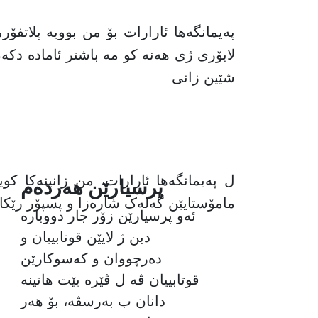
پەیمانگەها ئارارات بۆ من بوویە پلاتفۆ
لابۆری ژی هەنە کو مە باشتر ئامادە دکە
شێین زانی
ل پەیمانگەها ئارارات، من زانینەکا ک
پرسیارێن هەردەم
مامۆستایێن گەلەک شارەزا و پسپۆر رێکا 
ئەو پرسیارێن زۆر جار دووبارە
دبن ژ لایێن قوتابییان و
دەرچووان و کەسوکارێن
قوتابییان ڤە ل ڤێرە یێت هاتینە
دانان ب بەرسڤە، بۆ هەر