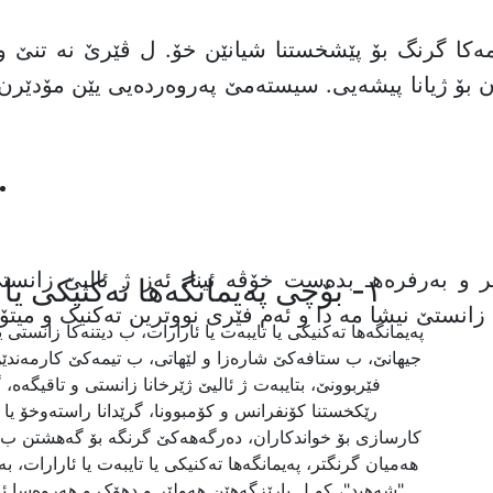
رمەکا گرنگ بۆ پێشخستنا شیانێن خۆ. ل ڤێرێ نە تنێ وا
ن بۆ ژیانا پیشەیی. سیستەمێ پەروەردەیی یێن مۆدێرن
ویر و بەرفرەهـ بدەست خۆڤە ئینا. ئەز ژ ئالیێ زان
١- بۆچی پەیمانگەها تەکنیکی یا تایبەت یا ئارارات هەلبژێرین؟
زانستێ نیشا مە دا و ئەم فێری نووترین تەکنیک و میتۆ
پەیمانگەها تەکنیکی یا تایبەت یا ئارارات، ب دیتنەکا زانست
جیهانێ، ب ستافەکێ شارەزا و لێهاتی، ب تیمەکێ کارمەندێن
فێربوونێ، بتایبەت ژ ئالیێ ژێرخانا زانستی و تاقیگەه
رێکخستنا کۆنفرانس و کۆمبوونا، گرێدانا راستەوخۆ ی
کارسازی بۆ خواندکاران، دەرگەهەکێ گرنگە بۆ گەهشتن ب سەر
هەمیان گرنگتر، پەیمانگەها تەکنیکی یا تایبەت یا ئارارات
"شەهید"، کو ل پارێزگەهێن هەولێر و دهۆک و هەروەسا ئ