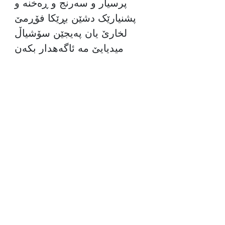
پرسیار و سەرنج و ڕەخنە و
پشنیارێک دشێن بڕێکا فۆڕمێ
لخارێ یان پەیجێن سۆشیاڵ
میدیایێ مە ئاگەهدار بکەن