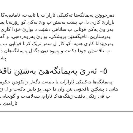
دەرچووێن پەیمانگەها تەکنیکی ئارارات یا تایبەت، ئامادەیەکا
بازارێ کاری دا. ب پشت بەستن ب وێ یەکێ کو زۆربەیا پسپۆ
بەر وێ یەکێ قوتابی ب ساناهی دشێت د بوارێ خۆدا کاری ب
پەرستاریێ، تاقیگەهێن پزیشکی، بوارێ پەروەردەیی، و گە
پەرەپێدانا کاری هەیە، کو کار ل سەر نزیک کرنا قوتابی ب
ب ناڤەندێن جودا دکەت و پەیوەندیێ دگەل پەیمانگەهان دک
پشت
٥- ئەرێ پەیمانگەهێ بەشێن ناڤخۆیی بۆ قوتابیان دابین دکەت؟
پەیمانگەها تەکنیکی ئارارات یا تایبەت دگەل زانکۆیێن حکو
هاتی د پشکێن ناڤخۆیی یێن وان دا جهی بۆ دابین دکەت و ل ژێر
ب ڤی رێکی دڤێت ژینگەهەکا ئارام، سەلامەت و گونجایی ب
ئارامیێ ب