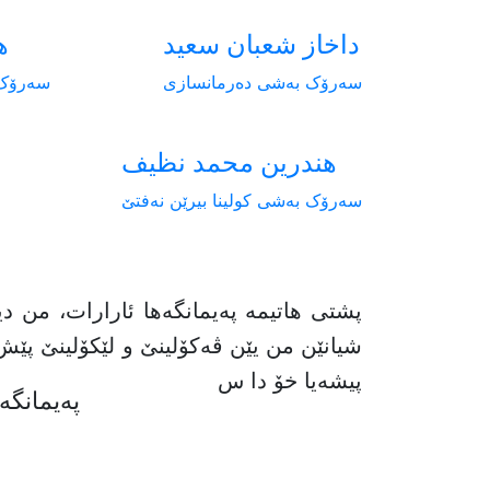
داخاز شعبان سعيد
ه
سەرۆک بەشی دەرمانسازی
سەرۆک 
هندرین محمد نظيف
سەرۆک بەشی کولینا بیرێن نەفتێ
پشتی هاتیمە پەیمانگەها ئارارات، من 
شیانێن من یێن ڤەکۆلینێ و لێکۆلینێ پێش
پیشەیا خۆ دا س
پەیمانگە