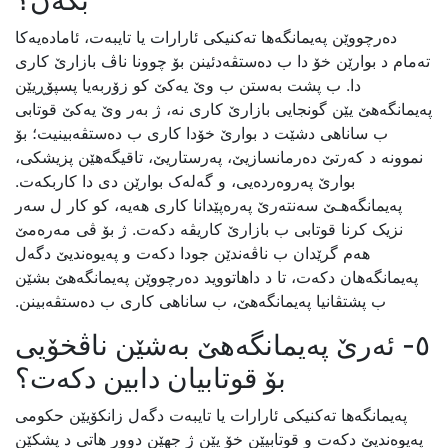
بکەن؟
دەرچووێن پەیمانگەها تەکنیکی ئارارات یا تایبەت، ئامادەیەکا
تەمام د بوارێن خۆ دا ب دەستڤەدئینن بۆ چوونا ناڤ بازارێ کاری
دا. ب پشت بەستن ب وێ یەکێ کو زۆربەیا پسپۆڕیێن
پەیمانگەهێ یێن گونجایی بازارێ کاری نە، ژ بەر وێ یەکێ قوتابی
ب ساناهی دشێت د بوارێ خۆدا کاری ب دەستڤەبینیت؛ بۆ
نموونە د کەرتێ دەرمانسازیێ، پەرستاریێ، تاقیگەهێن پزیشکی،
بوارێ پەروەردەیی، و گەلەک بوارێن دی دا کاربکەت.
پەیمانگەهـێ سەنتەرێ پەرەپێدانا کاری هەیە، کو کار ل سەر
نزیک کرنا قوتابی ب بازارێ کاریڤە دکەت. ژ بۆ ڤی مەرەمێ
هەم گرێدان ب ناڤەندێن جودا دکەت و پەیوەندیێ دگەل
پەیمانگەهان دکەت، تا د داهاتووید دەرچووێن پەیمانگەهێ بشێن
ب پشتڤانیا پەیمانگەهێ، ب ساناهی کاری ب دەستڤەبینن.
٥- ئەرێ پەیمانگەهێ بەشێن ناڤخۆیی
بۆ قوتابیان دابین دکەت؟
پەیمانگەها تەکنیکی ئارارات یا تایبەت دگەل زانکۆیێن حکومی
پەیوەندیێ دکەت و قوتابیێن خۆ یێن ژ جهێن دوور هاتی د پشکێن