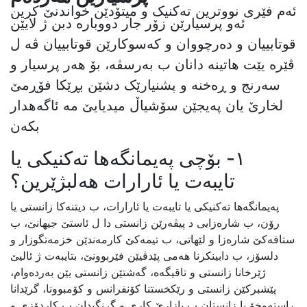
ئەم فێری نووترین تەکنیک و میتۆدێن خواندنێ کرین
ئەو پرسیارێن زۆر جار دووبارە دبن ژ لایێن
قوتابییان و دەرچووان و کەسوکارێن قوتابییان ڤە ل
ڤێرە یێت هاتینە دانان ب بەرسڤە، بۆ هەر پرسیار و
سەرنج و ڕەخنە و پشنیارێک دشێن بڕێکا فۆڕمێ
لخارێ یان پەیجێن سۆشیاڵ میدیایێ مە ئاگەهدار
بکەن
١- بۆچی پەیمانگەها تەکنیکی یا
تایبەت یا ئارارات هەلبژێرین؟
پەیمانگەها تەکنیکی یا تایبەت یا ئارارات، ب دیتنەکا زانستی یا
رۆن، ب شارەزایی د پیڤەرێن زانستی دا ل ئاستێ جیهانێ، ب
ستافەکێ شارەزا و لێهاتی، ب تیمەکێ کارمەندێن خزمەتگوزار و
دلسۆز، ب دابینکرنا هەمی پێدڤیێن فێربوونێ، بتایبەت ژ ئالیێ
ژێرخانا زانستی و تاقیگەه، گەشتێن زانستی یێن بەردەوام،
پێشبرکێن زانستی و رێکخستنا کۆنفرانس و کۆمبوونا، گرێدانا
راستەوخۆ یا زانستان ب بازارێ کاری و گرنگیدان ب کاردۆزی و