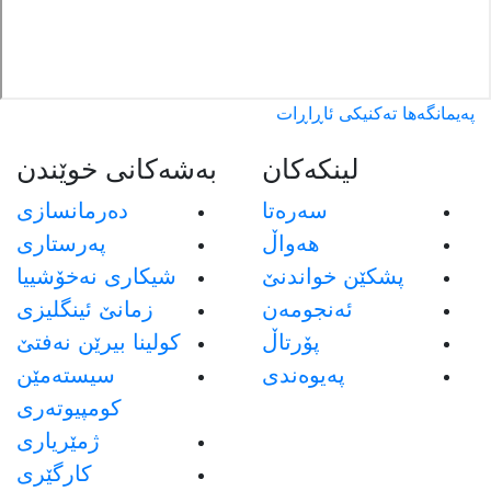
پەیمانگەها تەکنیکی ئاڕاڕات
لینکەکان
بەشەکانی خوێندن
سەرەتا
دەرمانسازی
هەواڵ
پەرستاری
پشکێن خواندنێ
شیکاری نەخۆشییا
ئەنجومەن
زمانێ ئینگلیزی
پۆرتاڵ
كولينا بيرێن نه‌فتێ
پەیوەندی
سيسته‌مێن
كومپيوته‌رى
ژمێريارى
كارگێرى