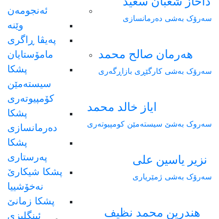
داخاز شعبان سعيد
ئەنجومەن
سەرۆک بەشی دەرمانسازی
وێنە
پەیڤا ڕاگری
هەرمان صالح محمد
مامۆستایان
پشکا
سەرۆک بەشی کارگێڕی بازاڕگەری
سیستەمێن
کۆمپیوتەری
ایاز خالد محمد
پشکا
سەروک بەشێ سیستەمێن کومپیوتەری
دەرمانسازی
پشکا
پەرستاری
نزیر یاسین علی
پشکا شیکارێ
سەرۆک بەشی ژمێریاری
نەخۆشییا
پشکا زمانێ
هندرین محمد نظيف
ئینگلیزی