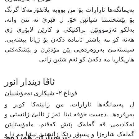
پەیمانگەها ئارارات بۆ من بوویە پلاتفۆرمەکا گرنگ
بۆ پێشخستنا شیانێن خۆ. ل ڤێرێ نە تنێ وانە،
بەلکو ئەزموونێن پراکتیکی و کارێن لابۆری ژی
هەنە کو مە باشتر ئامادە دکەن بۆ ژیانا پیشەیی.
سیستەمێ پەروەردەیی یێن مۆدێرن و پێشکەفتی
هاریکاریا مە دکەن کو ئەم شێین زانی
ئاڤا ديندار انور
قوناغ ٢- شیکارى نەخۆشییان
ل پەیمانگەها ئارارات، من زانینەکا کویر و
بەرفرەهـ بدەست خۆڤە ئینا. ئەز ژ ئالیێ زانستی و
ئەکادیمی ڤە گەلەک پێش کەڤتم. مامۆستایێن
گەلەک شارەزا و پسپۆر رێکا زانستێ نیشا مە دا و
پرسیارێن هەردەم