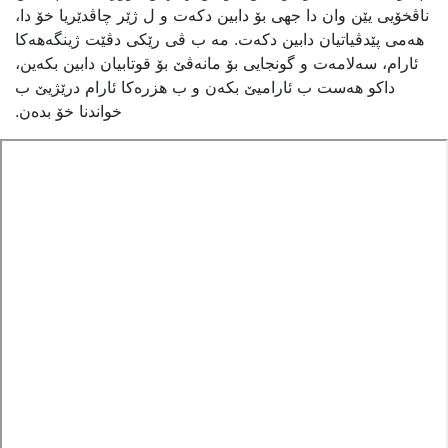
ناڤخۆیی یێن وان دا جهی بۆ دابین دکەت و ل ژێر چاڤدێریا خۆ دا،
هەمی پێدڤیاتیان دابین دکەت. مە ب ڤی رێکی دڤێت ژینگەهەکا
ئارام، سەلامەت و گونجایی بۆ مانەڤێ بۆ قوتابیان دابین بکەین،
داکو هەست ب ئارامیێ بکەن و ب هزرەکا ئارام درێژیێ ب
خواندنا خۆ بدەن.