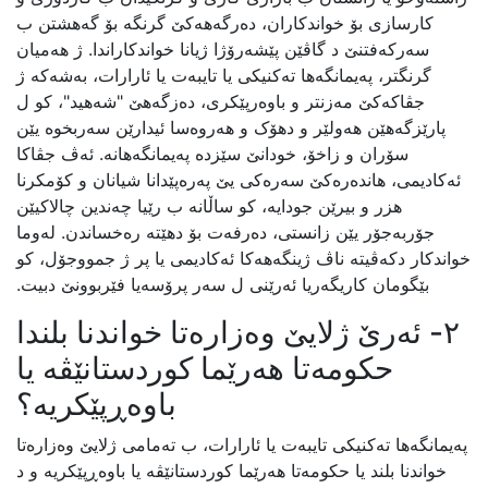
کارسازی بۆ خواندکاران، دەرگەهەکێ گرنگە بۆ گەهشتن ب
سەرکەفتنێ د گاڤێن پێشەرۆژا ژیانا خواندکاراندا. ژ هەمیان
گرنگتر، پەیمانگەها تەکنیکی یا تایبەت یا ئارارات، بەشەکە ژ
جڤاکەکێ مەزنتر و باوەرپێکری، دەزگەهێ "شەهید"، کو ل
پارێزگەهێن هەولێر و دهۆک و هەروەسا ئیدارێن سەربخوە یێن
سۆران و زاخۆ، خودانێ سێزدە پەیمانگەهانە. ئەڤ جڤاکا
ئەکادیمی، هاندەرەکێ سەرەکی یێ پەرەپێدانا شیانان و کۆمکرنا
هزر و بیرێن جودایە، کو ساڵانە ب رێیا چەندین چالاکیێن
جۆربەجۆر یێن زانستی، دەرفەت بۆ دهێتە رەخساندن. لەوما
خواندکار دکەڤیتە ناڤ ژینگەهەکا ئەکادیمی یا پر ژ جمووجۆل، کو
بێگومان کاریگەریا ئەرێنی ل سەر پرۆسەیا فێربوونێ دبیت.
٢- ئەرێ ژلایێ وەزارەتا خواندنا بلندا
حکومەتا هەرێما کوردستانێڤە یا
باوەڕپێکریە؟
پەیمانگەها تەکنیکی تایبەت یا ئارارات، ب تەمامی ژلایێ وەزارەتا
خواندنا بلند یا حکومەتا هەرێما کوردستانێڤە یا باوەڕپێکریە و د