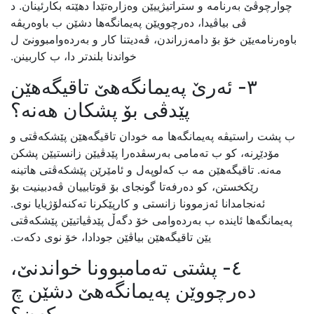
چوارچوڤێ بەرنامە و ستراتیژییێن وەزارەتێدا دهێتە بکارئینان. د
ڤی بیاڤیدا، دەرچوویێن پەیمانگەها دشێن ب باوەریڤە
باوەرنامەیێن خۆ بۆ دامەزراندن، ڤەدیتنا کار و بەردەوامبوونێ ل
خواندنا بلندتر دا، ب کاربینن.
٣- ئەرێ پەیمانگەهێ تاقیگەهێن
پێدڤی بۆ پشکان هەنە؟
ب پشت راستیڤە پەیمانگەها مە خودان تاقیگەهێن پێشکەڤتی و
مۆدێڕنە، کو ب تەمامی بەرسڤدەرا پێدڤیێن زانستیێن پشکن
مەنە. تاقیگەهێن مە ب کەلوپەل و ئامێرێن پێشکەڤتی هاتینە
رێکخستن، کو دەرفەتا گونجای بۆ قوتابییان ڤەدبینیت بۆ
ئەنجامدانا ئەزموونا زانستی و کارپێکرنا تەکنەلۆژیایا نوی.
پەیمانگەها ئایندە ب بەردەوامى خۆ دگەڵ پێدڤیاتیێن پێشکەڤتی
یێن تاقیگەهێن بیاڤێن جودادا، خۆ نوی دکەت.
٤- پشتی تەمامبوونا خواندنێ،
دەرچووێن پەیمانگەهێ دشێن چ