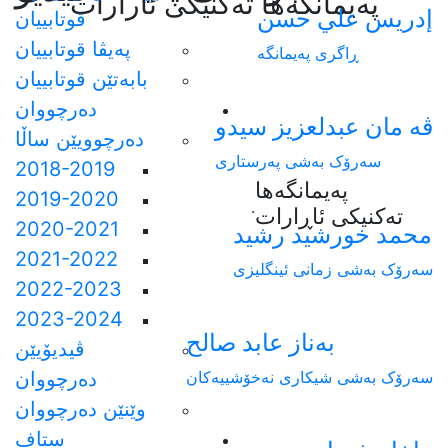
په‌يمانگه‌ها ته‌كنيكى ئارارات
إدريس علي حسن
قوتابییان
پەیڤا قوتابییان
ڕاگری پەیمانگە
بابەتێن قوتابییان
دەرچووان
ڤه مان عبدلعزيز سيدو
دەرچوویێن ساڵا
سەرۆک بەشی پەرستاری
2018-2019
پەیمانگەها
2019-2020
.
تەکنیکی ئاڕارات
2020-2021
محمد خورشيد رشيد
2021-2022
سەرۆک بەشی زمانی ئینگلیزی
2022-2023
2023-2024
بەناز عابد صالح
ڤیدیۆیێن
سەرۆک بەشی شیکاری نەخۆشییەکان
دەرچووان
وێنێن دەرچووان
ستاف