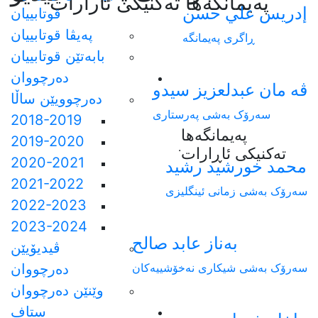
په‌يمانگه‌ها ته‌كنيكى ئارارات
إدريس علي حسن
قوتابییان
پەیڤا قوتابییان
ڕاگری پەیمانگە
بابەتێن قوتابییان
دەرچووان
ڤه مان عبدلعزيز سيدو
دەرچوویێن ساڵا
سەرۆک بەشی پەرستاری
2018-2019
پەیمانگەها
2019-2020
.
تەکنیکی ئاڕارات
2020-2021
محمد خورشيد رشيد
2021-2022
سەرۆک بەشی زمانی ئینگلیزی
2022-2023
2023-2024
بەناز عابد صالح
ڤیدیۆیێن
سەرۆک بەشی شیکاری نەخۆشییەکان
دەرچووان
وێنێن دەرچووان
ستاف