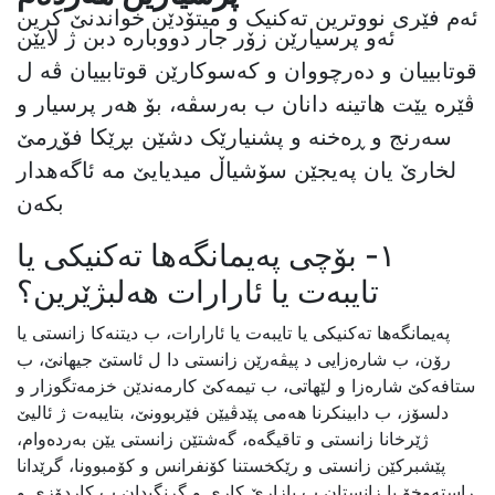
ئەم فێری نووترین تەکنیک و میتۆدێن خواندنێ کرین
ئەو پرسیارێن زۆر جار دووبارە دبن ژ لایێن
قوتابییان و دەرچووان و کەسوکارێن قوتابییان ڤە ل
ڤێرە یێت هاتینە دانان ب بەرسڤە، بۆ هەر پرسیار و
سەرنج و ڕەخنە و پشنیارێک دشێن بڕێکا فۆڕمێ
لخارێ یان پەیجێن سۆشیاڵ میدیایێ مە ئاگەهدار
بکەن
١- بۆچی پەیمانگەها تەکنیکی یا
تایبەت یا ئارارات هەلبژێرین؟
پەیمانگەها تەکنیکی یا تایبەت یا ئارارات، ب دیتنەکا زانستی یا
رۆن، ب شارەزایی د پیڤەرێن زانستی دا ل ئاستێ جیهانێ، ب
ستافەکێ شارەزا و لێهاتی، ب تیمەکێ کارمەندێن خزمەتگوزار و
دلسۆز، ب دابینکرنا هەمی پێدڤیێن فێربوونێ، بتایبەت ژ ئالیێ
ژێرخانا زانستی و تاقیگەه، گەشتێن زانستی یێن بەردەوام،
پێشبرکێن زانستی و رێکخستنا کۆنفرانس و کۆمبوونا، گرێدانا
راستەوخۆ یا زانستان ب بازارێ کاری و گرنگیدان ب کاردۆزی و