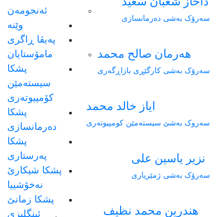
داخاز شعبان سعيد
ئەنجومەن
سەرۆک بەشی دەرمانسازی
وێنە
پەیڤا ڕاگری
هەرمان صالح محمد
مامۆستایان
پشکا
سەرۆک بەشی کارگێڕی بازاڕگەری
سیستەمێن
کۆمپیوتەری
ایاز خالد محمد
پشکا
سەروک بەشێ سیستەمێن کومپیوتەری
دەرمانسازی
پشکا
پەرستاری
نزیر یاسین علی
پشکا شیکارێ
سەرۆک بەشی ژمێریاری
نەخۆشییا
پشکا زمانێ
هندرین محمد نظيف
ئینگلیزی