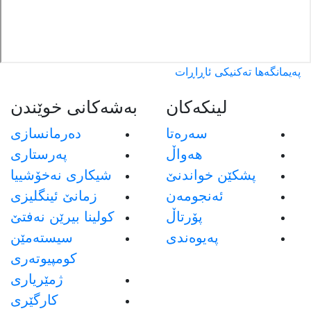
پەیمانگەها تەکنیکی ئاڕاڕات
لینکەکان
بەشەکانی خوێندن
سەرەتا
دەرمانسازی
هەواڵ
پەرستاری
پشکێن خواندنێ
شیکاری نەخۆشییا
ئەنجومەن
زمانێ ئینگلیزی
پۆرتاڵ
كولينا بيرێن نه‌فتێ
پەیوەندی
سيسته‌مێن
كومپيوته‌رى
ژمێريارى
كارگێرى