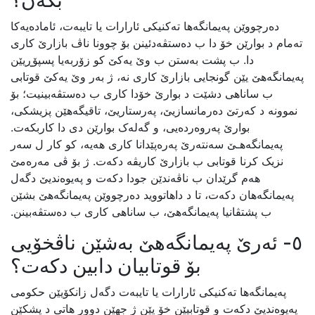
بکەن؟
دەرچووێن پەیمانگەها تەکنیکی ئارارات یا تایبەت، ئامادەیەکا
تەمام د بوارێن خۆ دا ب دەستڤەدئینن بۆ چوونا ناڤ بازارێ کاری
دا. ب پشت بەستن ب وێ یەکێ کو زۆربەیا پسپۆڕیێن
پەیمانگەهێ یێن گونجایی بازارێ کاری نە، ژ بەر وێ یەکێ قوتابی
ب ساناهی دشێت د بوارێ خۆدا کاری ب دەستڤەبینیت؛ بۆ
نموونە د کەرتێ دەرمانسازیێ، پەرستاریێ، تاقیگەهێن پزیشکی،
بوارێ پەروەردەیی، و گەلەک بوارێن دی دا کاربکەت.
پەیمانگەهـێ سەنتەرێ پەرەپێدانا کاری هەیە، کو کار ل سەر
نزیک کرنا قوتابی ب بازارێ کاریڤە دکەت. ژ بۆ ڤی مەرەمێ
هەم گرێدان ب ناڤەندێن جودا دکەت و پەیوەندیێ دگەل
پەیمانگەهان دکەت، تا د داهاتووید دەرچووێن پەیمانگەهێ بشێن
ب پشتڤانیا پەیمانگەهێ، ب ساناهی کاری ب دەستڤەبینن.
٥- ئەرێ پەیمانگەهێ بەشێن ناڤخۆیی
بۆ قوتابیان دابین دکەت؟
پەیمانگەها تەکنیکی ئارارات یا تایبەت دگەل زانکۆیێن حکومی
پەیوەندیێ دکەت و قوتابیێن خۆ یێن ژ جهێن دوور هاتی د پشکێن