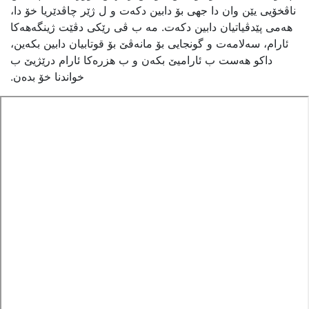
ناڤخۆیی یێن وان دا جهی بۆ دابین دکەت و ل ژێر چاڤدێریا خۆ دا،
هەمی پێدڤیاتیان دابین دکەت. مە ب ڤی رێکی دڤێت ژینگەهەکا
ئارام، سەلامەت و گونجایی بۆ مانەڤێ بۆ قوتابیان دابین بکەین،
داکو هەست ب ئارامیێ بکەن و ب هزرەکا ئارام درێژیێ ب
خواندنا خۆ بدەن.