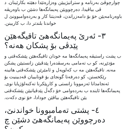
چوارچوڤێ بەرنامە و ستراتیژییێن وەزارەتێدا دهێتە بکارئینان. د
ڤی بیاڤیدا، دەرچوویێن پەیمانگەها دشێن ب باوەریڤە
باوەرنامەیێن خۆ بۆ دامەزراندن، ڤەدیتنا کار و بەردەوامبوونێ ل
خواندنا بلندتر دا، ب کاربینن.
٣- ئەرێ پەیمانگەهێ تاقیگەهێن
پێدڤی بۆ پشکان هەنە؟
ب پشت راستیڤە پەیمانگەها مە خودان تاقیگەهێن پێشکەڤتی و
مۆدێڕنە، کو ب تەمامی بەرسڤدەرا پێدڤیێن زانستیێن پشکن
مەنە. تاقیگەهێن مە ب کەلوپەل و ئامێرێن پێشکەڤتی هاتینە
رێکخستن، کو دەرفەتا گونجای بۆ قوتابییان ڤەدبینیت بۆ
ئەنجامدانا ئەزموونا زانستی و کارپێکرنا تەکنەلۆژیایا نوی.
پەیمانگەها ئایندە ب بەردەوامى خۆ دگەڵ پێدڤیاتیێن پێشکەڤتی
یێن تاقیگەهێن بیاڤێن جودادا، خۆ نوی دکەت.
٤- پشتی تەمامبوونا خواندنێ،
دەرچووێن پەیمانگەهێ دشێن چ