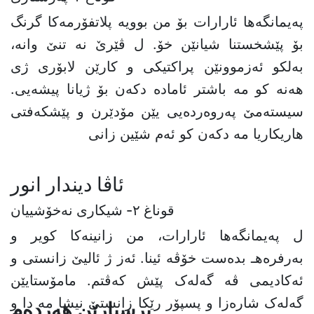
پەیمانگەها ئارارات بۆ من بوویە پلاتفۆرمەکا گرنگ
بۆ پێشخستنا شیانێن خۆ. ل ڤێرێ نە تنێ وانە،
بەلکو ئەزموونێن پراکتیکی و کارێن لابۆری ژی
هەنە کو مە باشتر ئامادە دکەن بۆ ژیانا پیشەیی.
سیستەمێ پەروەردەیی یێن مۆدێرن و پێشکەفتی
هاریکاریا مە دکەن کو ئەم شێین زانی
ئاڤا ديندار انور
قوناغ ٢- شیکارى نەخۆشییان
ل پەیمانگەها ئارارات، من زانینەکا کویر و
بەرفرەهـ بدەست خۆڤە ئینا. ئەز ژ ئالیێ زانستی و
ئەکادیمی ڤە گەلەک پێش کەڤتم. مامۆستایێن
گەلەک شارەزا و پسپۆر رێکا زانستێ نیشا مە دا و
پرسیارێن هەردەم