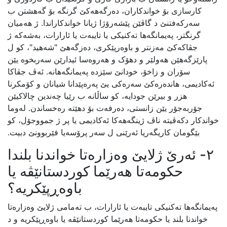
کارسازی بۆ خواندکاران، دەرگەهەکێ گرنگە بۆ گەهشتن ب
سەرکەفتنێ د گاڤێن پێشەرۆژا ژیانا خواندکاراندا. ژ هەمیان
گرنگتر، پەیمانگەها تەکنیکی یا تایبەت یا ئارارات، بەشەکە ژ
جڤاکەکێ مەزنتر و باوەرپێکری، دەزگەهێ "شەهید"، کو ل
پارێزگەهێن هەولێر و دهۆک و هەروەسا ئیدارێن سەربخوە یێن
سۆران و زاخۆ، خودانێ سێزدە پەیمانگەهانە. ئەڤ جڤاکا
ئەکادیمی، هاندەرەکێ سەرەکی یێ پەرەپێدانا شیانان و کۆمکرنا
هزر و بیرێن جودایە، کو ساڵانە ب رێیا چەندین چالاکیێن
جۆربەجۆر یێن زانستی، دەرفەت بۆ دهێتە رەخساندن. لەوما
خواندکار دکەڤیتە ناڤ ژینگەهەکا ئەکادیمی یا پر ژ جمووجۆل، کو
بێگومان کاریگەریا ئەرێنی ل سەر پرۆسەیا فێربوونێ دبیت.
٢- ئەرێ ژلایێ وەزارەتا خواندنا بلندا
حکومەتا هەرێما کوردستانێڤە یا
باوەڕپێکریە؟
پەیمانگەها تەکنیکی تایبەت یا ئارارات، ب تەمامی ژلایێ وەزارەتا
خواندنا بلند یا حکومەتا هەرێما کوردستانێڤە یا باوەڕپێکریە و د