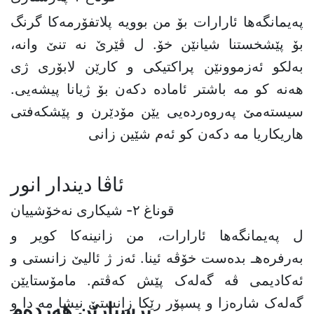
پەیمانگەها ئارارات بۆ من بوویە پلاتفۆرمەکا گرنگ
بۆ پێشخستنا شیانێن خۆ. ل ڤێرێ نە تنێ وانە،
بەلکو ئەزموونێن پراکتیکی و کارێن لابۆری ژی
هەنە کو مە باشتر ئامادە دکەن بۆ ژیانا پیشەیی.
سیستەمێ پەروەردەیی یێن مۆدێرن و پێشکەفتی
هاریکاریا مە دکەن کو ئەم شێین زانی
ئاڤا ديندار انور
قوناغ ٢- شیکارى نەخۆشییان
ل پەیمانگەها ئارارات، من زانینەکا کویر و
بەرفرەهـ بدەست خۆڤە ئینا. ئەز ژ ئالیێ زانستی و
ئەکادیمی ڤە گەلەک پێش کەڤتم. مامۆستایێن
گەلەک شارەزا و پسپۆر رێکا زانستێ نیشا مە دا و
پرسیارێن هەردەم