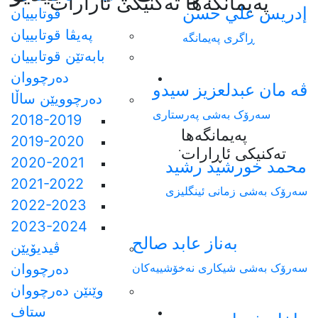
په‌يمانگه‌ها ته‌كنيكى ئارارات
إدريس علي حسن
قوتابییان
پەیڤا قوتابییان
ڕاگری پەیمانگە
بابەتێن قوتابییان
دەرچووان
ڤه مان عبدلعزيز سيدو
دەرچوویێن ساڵا
سەرۆک بەشی پەرستاری
2018-2019
پەیمانگەها
2019-2020
.
تەکنیکی ئاڕارات
2020-2021
محمد خورشيد رشيد
2021-2022
سەرۆک بەشی زمانی ئینگلیزی
2022-2023
2023-2024
بەناز عابد صالح
ڤیدیۆیێن
سەرۆک بەشی شیکاری نەخۆشییەکان
دەرچووان
وێنێن دەرچووان
ستاف