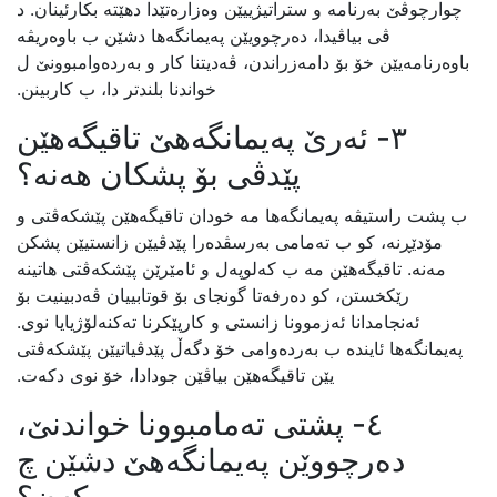
چوارچوڤێ بەرنامە و ستراتیژییێن وەزارەتێدا دهێتە بکارئینان. د
ڤی بیاڤیدا، دەرچوویێن پەیمانگەها دشێن ب باوەریڤە
باوەرنامەیێن خۆ بۆ دامەزراندن، ڤەدیتنا کار و بەردەوامبوونێ ل
خواندنا بلندتر دا، ب کاربینن.
٣- ئەرێ پەیمانگەهێ تاقیگەهێن
پێدڤی بۆ پشکان هەنە؟
ب پشت راستیڤە پەیمانگەها مە خودان تاقیگەهێن پێشکەڤتی و
مۆدێڕنە، کو ب تەمامی بەرسڤدەرا پێدڤیێن زانستیێن پشکن
مەنە. تاقیگەهێن مە ب کەلوپەل و ئامێرێن پێشکەڤتی هاتینە
رێکخستن، کو دەرفەتا گونجای بۆ قوتابییان ڤەدبینیت بۆ
ئەنجامدانا ئەزموونا زانستی و کارپێکرنا تەکنەلۆژیایا نوی.
پەیمانگەها ئایندە ب بەردەوامى خۆ دگەڵ پێدڤیاتیێن پێشکەڤتی
یێن تاقیگەهێن بیاڤێن جودادا، خۆ نوی دکەت.
٤- پشتی تەمامبوونا خواندنێ،
دەرچووێن پەیمانگەهێ دشێن چ