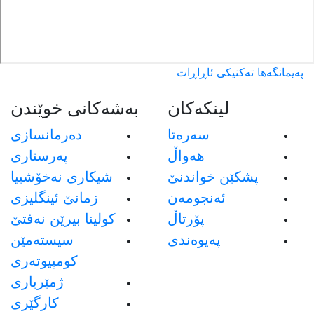
پەیمانگەها تەکنیکی ئاڕاڕات
لینکەکان
بەشەکانی خوێندن
سەرەتا
دەرمانسازی
هەواڵ
پەرستاری
پشکێن خواندنێ
شیکاری نەخۆشییا
ئەنجومەن
زمانێ ئینگلیزی
پۆرتاڵ
كولينا بيرێن نه‌فتێ
پەیوەندی
سيسته‌مێن
كومپيوته‌رى
ژمێريارى
كارگێرى