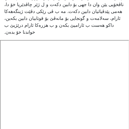
ناڤخۆیی یێن وان دا جهی بۆ دابین دکەت و ل ژێر چاڤدێریا خۆ دا،
هەمی پێدڤیاتیان دابین دکەت. مە ب ڤی رێکی دڤێت ژینگەهەکا
ئارام، سەلامەت و گونجایی بۆ مانەڤێ بۆ قوتابیان دابین بکەین،
داکو هەست ب ئارامیێ بکەن و ب هزرەکا ئارام درێژیێ ب
خواندنا خۆ بدەن.