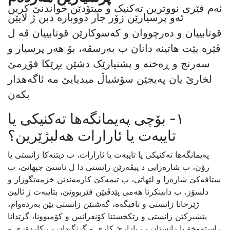
ئەم فێری نووترین تەکنیک و میتۆدێن خواندنێ کرین
ئەو پرسیارێن زۆر جار دووبارە دبن ژ لایێن
قوتابییان و دەرچووان و کەسوکارێن قوتابییان ڤە ل
ڤێرە یێت هاتینە دانان ب بەرسڤە، بۆ هەر پرسیار و
سەرنج و ڕەخنە و پشنیارێک دشێن بڕێکا فۆڕمێ
لخارێ یان پەیجێن سۆشیاڵ میدیایێ مە ئاگەهدار
بکەن
١- بۆچی پەیمانگەها تەکنیکی یا
تایبەت یا ئارارات هەلبژێرین؟
پەیمانگەها تەکنیکی یا تایبەت یا ئارارات، ب دیتنەکا زانستی یا
رۆن، ب شارەزایی د پیڤەرێن زانستی دا ل ئاستێ جیهانێ، ب
ستافەکێ شارەزا و لێهاتی، ب تیمەکێ کارمەندێن خزمەتگوزار و
دلسۆز، ب دابینکرنا هەمی پێدڤیێن فێربوونێ، بتایبەت ژ ئالیێ
ژێرخانا زانستی و تاقیگەه، گەشتێن زانستی یێن بەردەوام،
پێشبرکێن زانستی و رێکخستنا کۆنفرانس و کۆمبوونا، گرێدانا
راستەوخۆ یا زانستان ب بازارێ کاری و گرنگیدان ب کاردۆزی و