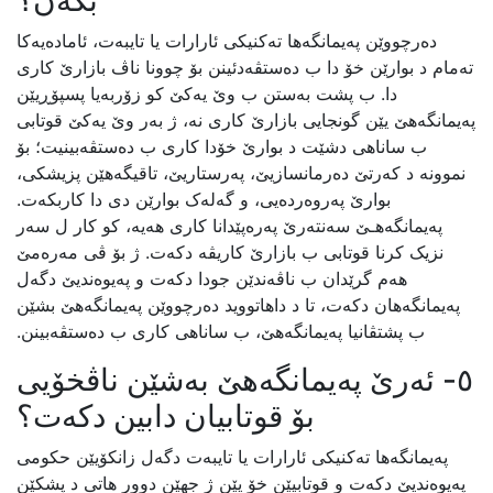
بکەن؟
دەرچووێن پەیمانگەها تەکنیکی ئارارات یا تایبەت، ئامادەیەکا
تەمام د بوارێن خۆ دا ب دەستڤەدئینن بۆ چوونا ناڤ بازارێ کاری
دا. ب پشت بەستن ب وێ یەکێ کو زۆربەیا پسپۆڕیێن
پەیمانگەهێ یێن گونجایی بازارێ کاری نە، ژ بەر وێ یەکێ قوتابی
ب ساناهی دشێت د بوارێ خۆدا کاری ب دەستڤەبینیت؛ بۆ
نموونە د کەرتێ دەرمانسازیێ، پەرستاریێ، تاقیگەهێن پزیشکی،
بوارێ پەروەردەیی، و گەلەک بوارێن دی دا کاربکەت.
پەیمانگەهـێ سەنتەرێ پەرەپێدانا کاری هەیە، کو کار ل سەر
نزیک کرنا قوتابی ب بازارێ کاریڤە دکەت. ژ بۆ ڤی مەرەمێ
هەم گرێدان ب ناڤەندێن جودا دکەت و پەیوەندیێ دگەل
پەیمانگەهان دکەت، تا د داهاتووید دەرچووێن پەیمانگەهێ بشێن
ب پشتڤانیا پەیمانگەهێ، ب ساناهی کاری ب دەستڤەبینن.
٥- ئەرێ پەیمانگەهێ بەشێن ناڤخۆیی
بۆ قوتابیان دابین دکەت؟
پەیمانگەها تەکنیکی ئارارات یا تایبەت دگەل زانکۆیێن حکومی
پەیوەندیێ دکەت و قوتابیێن خۆ یێن ژ جهێن دوور هاتی د پشکێن