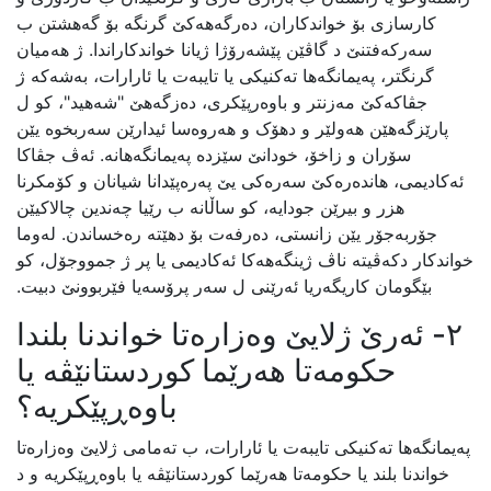
کارسازی بۆ خواندکاران، دەرگەهەکێ گرنگە بۆ گەهشتن ب
سەرکەفتنێ د گاڤێن پێشەرۆژا ژیانا خواندکاراندا. ژ هەمیان
گرنگتر، پەیمانگەها تەکنیکی یا تایبەت یا ئارارات، بەشەکە ژ
جڤاکەکێ مەزنتر و باوەرپێکری، دەزگەهێ "شەهید"، کو ل
پارێزگەهێن هەولێر و دهۆک و هەروەسا ئیدارێن سەربخوە یێن
سۆران و زاخۆ، خودانێ سێزدە پەیمانگەهانە. ئەڤ جڤاکا
ئەکادیمی، هاندەرەکێ سەرەکی یێ پەرەپێدانا شیانان و کۆمکرنا
هزر و بیرێن جودایە، کو ساڵانە ب رێیا چەندین چالاکیێن
جۆربەجۆر یێن زانستی، دەرفەت بۆ دهێتە رەخساندن. لەوما
خواندکار دکەڤیتە ناڤ ژینگەهەکا ئەکادیمی یا پر ژ جمووجۆل، کو
بێگومان کاریگەریا ئەرێنی ل سەر پرۆسەیا فێربوونێ دبیت.
٢- ئەرێ ژلایێ وەزارەتا خواندنا بلندا
حکومەتا هەرێما کوردستانێڤە یا
باوەڕپێکریە؟
پەیمانگەها تەکنیکی تایبەت یا ئارارات، ب تەمامی ژلایێ وەزارەتا
خواندنا بلند یا حکومەتا هەرێما کوردستانێڤە یا باوەڕپێکریە و د