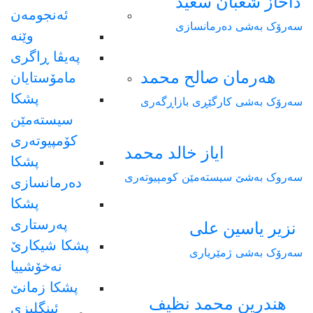
داخاز شعبان سعيد
ئەنجومەن
سەرۆک بەشی دەرمانسازی
وێنە
پەیڤا ڕاگری
هەرمان صالح محمد
مامۆستایان
پشکا
سەرۆک بەشی کارگێڕی بازاڕگەری
سیستەمێن
کۆمپیوتەری
ایاز خالد محمد
پشکا
سەروک بەشێ سیستەمێن کومپیوتەری
دەرمانسازی
پشکا
پەرستاری
نزیر یاسین علی
پشکا شیکارێ
سەرۆک بەشی ژمێریاری
نەخۆشییا
پشکا زمانێ
هندرین محمد نظيف
ئینگلیزی