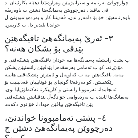
چوارچوڤێ بەرنامە و ستراتیژییێن وەزارەتێدا دهێتە بکارئینان. د
ڤی بیاڤیدا، دەرچوویێن پەیمانگەها دشێن ب باوەریڤە
باوەرنامەیێن خۆ بۆ دامەزراندن، ڤەدیتنا کار و بەردەوامبوونێ ل
خواندنا بلندتر دا، ب کاربینن.
٣- ئەرێ پەیمانگەهێ تاقیگەهێن
پێدڤی بۆ پشکان هەنە؟
ب پشت راستیڤە پەیمانگەها مە خودان تاقیگەهێن پێشکەڤتی و
مۆدێڕنە، کو ب تەمامی بەرسڤدەرا پێدڤیێن زانستیێن پشکن
مەنە. تاقیگەهێن مە ب کەلوپەل و ئامێرێن پێشکەڤتی هاتینە
رێکخستن، کو دەرفەتا گونجای بۆ قوتابییان ڤەدبینیت بۆ
ئەنجامدانا ئەزموونا زانستی و کارپێکرنا تەکنەلۆژیایا نوی.
پەیمانگەها ئایندە ب بەردەوامى خۆ دگەڵ پێدڤیاتیێن پێشکەڤتی
یێن تاقیگەهێن بیاڤێن جودادا، خۆ نوی دکەت.
٤- پشتی تەمامبوونا خواندنێ،
دەرچووێن پەیمانگەهێ دشێن چ