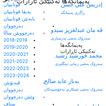
په‌يمانگه‌ها ته‌كنيكى ئارارات
إدريس علي حسن
قوتابییان
پەیڤا قوتابییان
ڕاگری پەیمانگە
بابەتێن قوتابییان
دەرچووان
ڤه مان عبدلعزيز سيدو
دەرچوویێن ساڵا
سەرۆک بەشی پەرستاری
2018-2019
پەیمانگەها
2019-2020
.
تەکنیکی ئاڕارات
2020-2021
محمد خورشيد رشيد
2021-2022
سەرۆک بەشی زمانی ئینگلیزی
2022-2023
2023-2024
بەناز عابد صالح
ڤیدیۆیێن
سەرۆک بەشی شیکاری نەخۆشییەکان
دەرچووان
وێنێن دەرچووان
ستاف