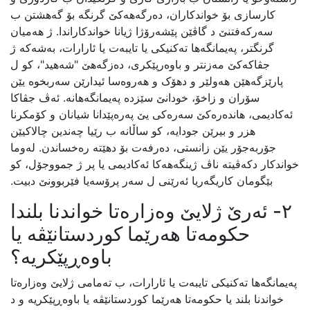
کارسازی بۆ خواندکاران، دەرگەهەکێ گرنگە بۆ گەهشتن ب
سەرکەفتنێ د گاڤێن پێشەرۆژا ژیانا خواندکاراندا. ژ هەمیان
گرنگتر، پەیمانگەها تەکنیکی یا تایبەت یا ئارارات، بەشەکە ژ
جڤاکەکێ مەزنتر و باوەرپێکری، دەزگەهێ "شەهید"، کو ل
پارێزگەهێن هەولێر و دهۆک و هەروەسا ئیدارێن سەربخوە یێن
سۆران و زاخۆ، خودانێ سێزدە پەیمانگەهانە. ئەڤ جڤاکا
ئەکادیمی، هاندەرەکێ سەرەکی یێ پەرەپێدانا شیانان و کۆمکرنا
هزر و بیرێن جودایە، کو ساڵانە ب رێیا چەندین چالاکیێن
جۆربەجۆر یێن زانستی، دەرفەت بۆ دهێتە رەخساندن. لەوما
خواندکار دکەڤیتە ناڤ ژینگەهەکا ئەکادیمی یا پر ژ جمووجۆل، کو
بێگومان کاریگەریا ئەرێنی ل سەر پرۆسەیا فێربوونێ دبیت.
٢- ئەرێ ژلایێ وەزارەتا خواندنا بلندا
حکومەتا هەرێما کوردستانێڤە یا
باوەڕپێکریە؟
پەیمانگەها تەکنیکی تایبەت یا ئارارات، ب تەمامی ژلایێ وەزارەتا
خواندنا بلند یا حکومەتا هەرێما کوردستانێڤە یا باوەڕپێکریە و د