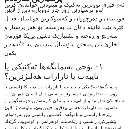
ئەم فێری نووترین تەکنیک و میتۆدێن خواندنێ کرین
ئەو پرسیارێن زۆر جار دووبارە دبن ژ لایێن
قوتابییان و دەرچووان و کەسوکارێن قوتابییان ڤە ل
ڤێرە یێت هاتینە دانان ب بەرسڤە، بۆ هەر پرسیار و
سەرنج و ڕەخنە و پشنیارێک دشێن بڕێکا فۆڕمێ
لخارێ یان پەیجێن سۆشیاڵ میدیایێ مە ئاگەهدار
بکەن
١- بۆچی پەیمانگەها تەکنیکی یا
تایبەت یا ئارارات هەلبژێرین؟
پەیمانگەها تەکنیکی یا تایبەت یا ئارارات، ب دیتنەکا زانستی یا
رۆن، ب شارەزایی د پیڤەرێن زانستی دا ل ئاستێ جیهانێ، ب
ستافەکێ شارەزا و لێهاتی، ب تیمەکێ کارمەندێن خزمەتگوزار و
دلسۆز، ب دابینکرنا هەمی پێدڤیێن فێربوونێ، بتایبەت ژ ئالیێ
ژێرخانا زانستی و تاقیگەه، گەشتێن زانستی یێن بەردەوام،
پێشبرکێن زانستی و رێکخستنا کۆنفرانس و کۆمبوونا، گرێدانا
راستەوخۆ یا زانستان ب بازارێ کاری و گرنگیدان ب کاردۆزی و