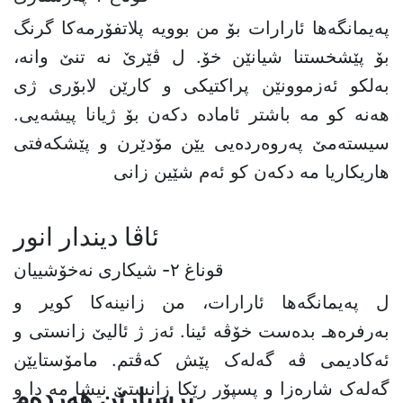
پەیمانگەها ئارارات بۆ من بوویە پلاتفۆرمەکا گرنگ
بۆ پێشخستنا شیانێن خۆ. ل ڤێرێ نە تنێ وانە،
بەلکو ئەزموونێن پراکتیکی و کارێن لابۆری ژی
هەنە کو مە باشتر ئامادە دکەن بۆ ژیانا پیشەیی.
سیستەمێ پەروەردەیی یێن مۆدێرن و پێشکەفتی
هاریکاریا مە دکەن کو ئەم شێین زانی
ئاڤا ديندار انور
قوناغ ٢- شیکارى نەخۆشییان
ل پەیمانگەها ئارارات، من زانینەکا کویر و
بەرفرەهـ بدەست خۆڤە ئینا. ئەز ژ ئالیێ زانستی و
ئەکادیمی ڤە گەلەک پێش کەڤتم. مامۆستایێن
گەلەک شارەزا و پسپۆر رێکا زانستێ نیشا مە دا و
پرسیارێن هەردەم