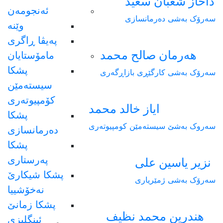
داخاز شعبان سعيد
ئەنجومەن
سەرۆک بەشی دەرمانسازی
وێنە
پەیڤا ڕاگری
هەرمان صالح محمد
مامۆستایان
پشکا
سەرۆک بەشی کارگێڕی بازاڕگەری
سیستەمێن
کۆمپیوتەری
ایاز خالد محمد
پشکا
سەروک بەشێ سیستەمێن کومپیوتەری
دەرمانسازی
پشکا
پەرستاری
نزیر یاسین علی
پشکا شیکارێ
سەرۆک بەشی ژمێریاری
نەخۆشییا
پشکا زمانێ
هندرین محمد نظيف
ئینگلیزی