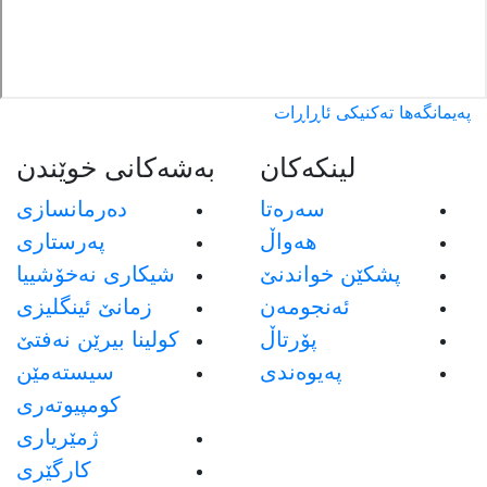
پەیمانگەها تەکنیکی ئاڕاڕات
لینکەکان
بەشەکانی خوێندن
سەرەتا
دەرمانسازی
هەواڵ
پەرستاری
پشکێن خواندنێ
شیکاری نەخۆشییا
ئەنجومەن
زمانێ ئینگلیزی
پۆرتاڵ
كولينا بيرێن نه‌فتێ
پەیوەندی
سيسته‌مێن
كومپيوته‌رى
ژمێريارى
كارگێرى