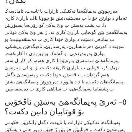
بکەن؟
دەرچووێن پەیمانگەها تەکنیکی ئارارات یا تایبەت، ئامادەیەکا
تەمام د بوارێن خۆ دا ب دەستڤەدئینن بۆ چوونا ناڤ بازارێ کاری
دا. ب پشت بەستن ب وێ یەکێ کو زۆربەیا پسپۆڕیێن
پەیمانگەهێ یێن گونجایی بازارێ کاری نە، ژ بەر وێ یەکێ قوتابی
ب ساناهی دشێت د بوارێ خۆدا کاری ب دەستڤەبینیت؛ بۆ
نموونە د کەرتێ دەرمانسازیێ، پەرستاریێ، تاقیگەهێن پزیشکی،
بوارێ پەروەردەیی، و گەلەک بوارێن دی دا کاربکەت.
پەیمانگەهـێ سەنتەرێ پەرەپێدانا کاری هەیە، کو کار ل سەر
نزیک کرنا قوتابی ب بازارێ کاریڤە دکەت. ژ بۆ ڤی مەرەمێ
هەم گرێدان ب ناڤەندێن جودا دکەت و پەیوەندیێ دگەل
پەیمانگەهان دکەت، تا د داهاتووید دەرچووێن پەیمانگەهێ بشێن
ب پشتڤانیا پەیمانگەهێ، ب ساناهی کاری ب دەستڤەبینن.
٥- ئەرێ پەیمانگەهێ بەشێن ناڤخۆیی
بۆ قوتابیان دابین دکەت؟
پەیمانگەها تەکنیکی ئارارات یا تایبەت دگەل زانکۆیێن حکومی
پەیوەندیێ دکەت و قوتابیێن خۆ یێن ژ جهێن دوور هاتی د پشکێن