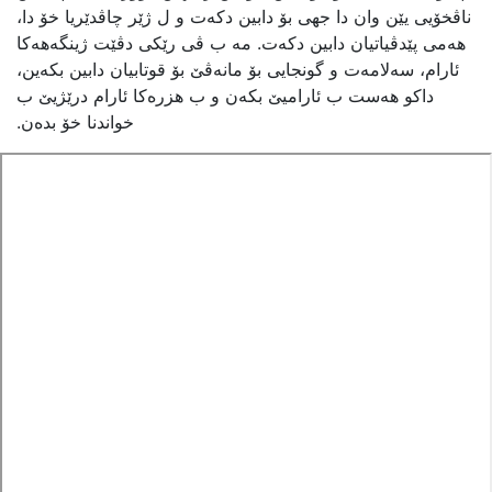
ناڤخۆیی یێن وان دا جهی بۆ دابین دکەت و ل ژێر چاڤدێریا خۆ دا،
هەمی پێدڤیاتیان دابین دکەت. مە ب ڤی رێکی دڤێت ژینگەهەکا
ئارام، سەلامەت و گونجایی بۆ مانەڤێ بۆ قوتابیان دابین بکەین،
داکو هەست ب ئارامیێ بکەن و ب هزرەکا ئارام درێژیێ ب
خواندنا خۆ بدەن.