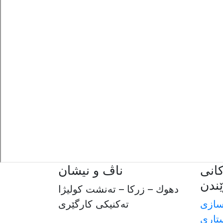
انی
ناڤ و نیشان
ندن
دهوك – زركا – ته‌نشت كوليژا
سازی
ته‌كنيكى كارگێرى
تاری