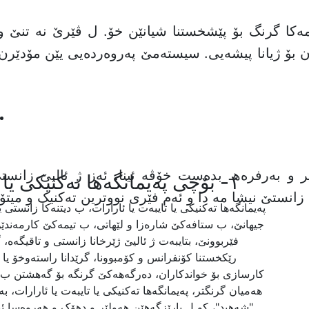
رمەکا گرنگ بۆ پێشخستنا شیانێن خۆ. ل ڤێرێ نە تنێ وا
ن بۆ ژیانا پیشەیی. سیستەمێ پەروەردەیی یێن مۆدێرن
ویر و بەرفرەهـ بدەست خۆڤە ئینا. ئەز ژ ئالیێ زان
١- بۆچی پەیمانگەها تەکنیکی یا تایبەت یا ئارارات هەلبژێرین؟
زانستێ نیشا مە دا و ئەم فێری نووترین تەکنیک و میتۆ
پەیمانگەها تەکنیکی یا تایبەت یا ئارارات، ب دیتنەکا زانست
جیهانێ، ب ستافەکێ شارەزا و لێهاتی، ب تیمەکێ کارمەندێن
فێربوونێ، بتایبەت ژ ئالیێ ژێرخانا زانستی و تاقیگەه
رێکخستنا کۆنفرانس و کۆمبوونا، گرێدانا راستەوخۆ ی
کارسازی بۆ خواندکاران، دەرگەهەکێ گرنگە بۆ گەهشتن ب سەر
هەمیان گرنگتر، پەیمانگەها تەکنیکی یا تایبەت یا ئارارات
"شەهید"، کو ل پارێزگەهێن هەولێر و دهۆک و هەروەسا ئ