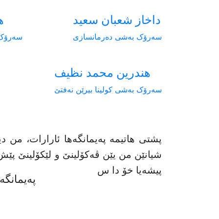
داخاز شعبان سعيد
ه
سەرۆک بەشی دەرمانسازی
سەرۆک 
هندرین محمد نظيف
سەرۆک بەشی کولینا بیرێن نەفتێ
پشتی هاتیمە پەیمانگەها ئارارات، من 
شیانێن من یێن ڤەکۆلینێ و لێکۆلینێ پێش
پیشەیا خۆ دا س
پەیمانگە