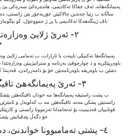
پەیمانگەهانە. ئەڤ جڤاکا ئەکادیمی، هاندەرەکێ سەرەکی یێ پەر
ساڵانە ب رێیا چەندین چالاکیێن جۆربەجۆر یێن زانستی، دە
ناڤ ژینگەهەکا ئەکادیمی یا پر ژ جمووجۆل، کو بێگومان
٢- ئەرێ ژلایێ وەزارەتا
پەیمانگەها تەکنیکی تایبەت یا ئارارات، ب تەمامی ژلایێ وەزار
باوەڕپێکریە و د چوارچوڤێ بەرنامە و ستراتیژییێن وەزارەتێدا ده
دشێن ب باوەریڤە باوەرنامەیێن خۆ بۆ دامەزراندن، ڤەدیتنا کا
٣- ئەرێ پەیمانگەهێ تاقیگەهێن پێدڤی بۆ پشکان هەنە؟
ب پشت راستیڤە پەیمانگەها مە خودان تاقیگەهێن پێشکە
زانستیێن پشکن مەنە. تاقیگەهێن مە ب کەلوپەل و ئامێرێن 
قوتابییان ڤەدبینیت بۆ ئەنجامدانا ئەزموونا زانستی و کارپێکر
خۆ دگەڵ پێدڤیاتیێن پێشک
٤- پشتی تەمامبوونا خواندنێ، 