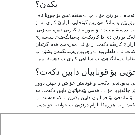
بکەن؟
 تەمام د بوارێن خۆ دا ب دەستڤەدئینن بۆ چوونا ناڤ
ڕیێن پەیمانگەهێ یێن گونجایی بازارێ کاری نە، ژ
 دەستڤەبینیت؛ بۆ نموونە د کەرتێ دەرمانسازیێ،
لەک بوارێن دی دا کاربکەت. پەیمانگەهـێ سەنتەرێ
 بازارێ کاریڤە دکەت. ژ بۆ ڤی مەرەمێ هەم گرێدان
ەت، تا د داهاتووید دەرچووێن پەیمانگەهێ بشێن ب
ڤانیا پەیمانگەهێ، ب ساناهی کاری ب دەستڤەبینن.
می پەیوەندیێ دکەت و قوتابیێن خۆ یێن ژ جهێن دوور
 چاڤدێریا خۆ دا، هەمی پێدڤیاتیان دابین دکەت. مە
ۆ مانەڤێ بۆ قوتابیان دابین بکەین، داکو هەست ب
کەن و ب هزرەکا ئارام درێژیێ ب خواندنا خۆ بدەن.