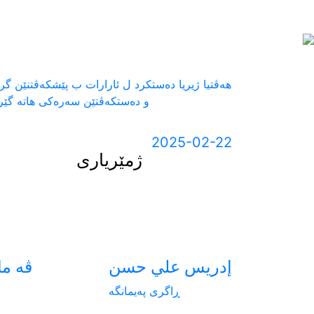
Next
هەڤتیا ژیریا دەستکرد ل ئارارات ب پێشکەڤتنێن گر
و دەستکەڤتێن سەرەکی هاتە گێر
2025-02-22
ژمێریاری
إدريس علي حسن
ڤه ما
ڕاگری پەیمانگە