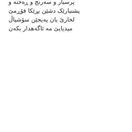
پرسیار و سەرنج و ڕەخنە و
پشنیارێک دشێن بڕێکا فۆڕمێ
لخارێ یان پەیجێن سۆشیاڵ
میدیایێ مە ئاگەهدار بکەن