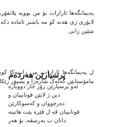
پەیمانگەها ئارارات بۆ من بوویە پلاتفۆ
لابۆری ژی هەنە کو مە باشتر ئامادە دکە
شێین زانی
ل پەیمانگەها ئارارات، من زانینەکا ک
پرسیارێن هەردەم
مامۆستایێن گەلەک شارەزا و پسپۆر رێکا 
ئەو پرسیارێن زۆر جار دووبارە
دبن ژ لایێن قوتابییان و
دەرچووان و کەسوکارێن
قوتابییان ڤە ل ڤێرە یێت هاتینە
دانان ب بەرسڤە، بۆ هەر