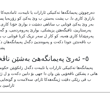
دەرچووێن پەیمانگەها تەکنیکی ئارارات یا تایبەت، ئامادەیەکا
بازارێ کاری دا. ب پشت بەستن ب وێ یەکێ کو زۆربەیا پسپۆ
بەر وێ یەکێ قوتابی ب ساناهی دشێت د بوارێ خۆدا کاری ب
پەرستاریێ، تاقیگەهێن پزیشکی، بوارێ پەروەردەیی، و گە
پەرەپێدانا کاری هەیە، کو کار ل سەر نزیک کرنا قوتابی ب
ب ناڤەندێن جودا دکەت و پەیوەندیێ دگەل پەیمانگەهان دک
پشت
٥- ئەرێ پەیمانگەهێ بەشێن ناڤخۆیی بۆ قوتابیان دابین دکەت؟
پەیمانگەها تەکنیکی ئارارات یا تایبەت دگەل زانکۆیێن حکو
هاتی د پشکێن ناڤخۆیی یێن وان دا جهی بۆ دابین دکەت و ل ژێر
ب ڤی رێکی دڤێت ژینگەهەکا ئارام، سەلامەت و گونجایی ب
ئارامیێ ب