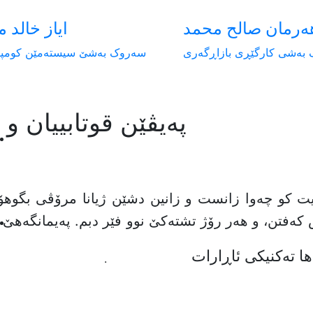
ەرمان صالح محمد
ایاز خالد 
بەشی کارگێڕی بازاڕگەری
سەروک بەشێ سیستەمێن کومپی
پەیڤێن قوتابییان و
دیت کو چەوا زانست و زانین دشێن ژیانا مرۆڤی بگوهۆ
 کەفتن، و هەر رۆژ تشتەکێ نوو فێر دبم. پەیمانگەهێ 
ها تەکنیکی ئاڕارات
.