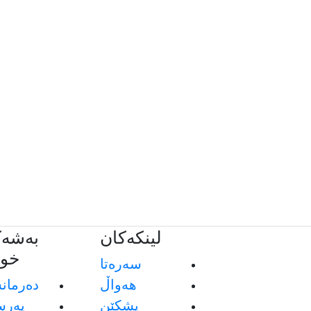
لینکەکان
بەشەک
خوێ
سەرەتا
هەواڵ
دەرمان
پشکێن
پەرس